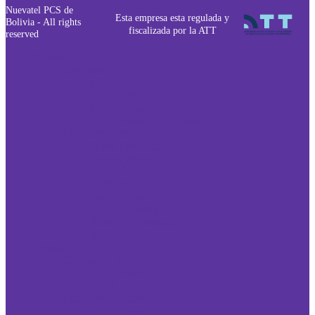
Nuevatel PCS de
Esta empresa esta regulada y
Bolivia - All rights
fiscalizada por la ATT
reserved
Planes
Cámbiate a VIVA
Móvil Postpago
VIVA APP
Portabilidad
Móvil Postpago + Equipo
Exclusivo clientes
Móvil Postpago
Mundo Pagos
Doble Carga
BONUS
Pago Puntual
Pago Automático
Roaming Postpago
XTIENDE-T
Prepago
Cámbiate a VIVA
Móvil Prepago
VIVA APP
Exclusivo Clientes
Móvil Prepago