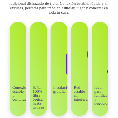
tradicional disfrazado de fibra. Conexión estable, rápida y sin
excusas, perfecta para trabajar, estudiar, jugar y conectar en
toda tu casa.
Conexión
Señal
Instalación
Red
Ideal
estable
100%
gratuita
estable
para
y
fibra
sin
familias
continua
óptica
interferencias
y
hasta
negocios
tu casa