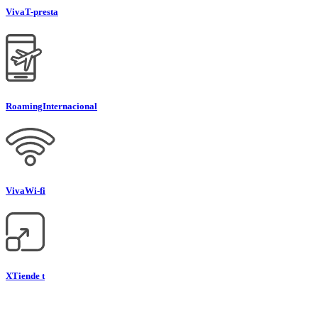
Viva
T-presta
Roaming
Internacional
Viva
Wi-fi
XTiende t