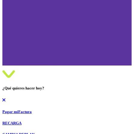
Recargas
VIVA T-PRESTA
Doble Carga
BONUS
sMartes
Rompebolsas
Packs que la Rompen
Roaming Prepago
Bolsas de Navegación
Entretenimiento
Internet Fibra Óptica
Bolsas de Navegación
¿Qué quieres hacer hoy?
Pagar mi
Factura
RECARGA