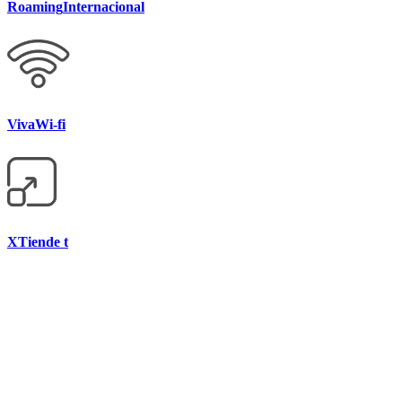
Roaming
Internacional
Viva
Wi-fi
XTiende t