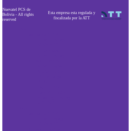
Nuevatel PCS de
Esta empresa esta regulada y
Bolivia - All rights
fiscalizada por la ATT
reserved
Planes
Cámbiate a VIVA
Móvil Postpago
VIVA APP
Portabilidad
Móvil Postpago + Equipo
Exclusivo clientes
Móvil Postpago
Mundo Pagos
Doble Carga
BONUS
Pago Puntual
Pago Automático
Roaming Postpago
XTIENDE-T
Prepago
Cámbiate a VIVA
Móvil Prepago
VIVA APP
Exclusivo Clientes