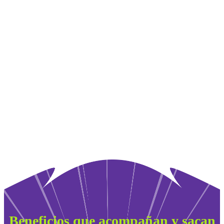
Beneficios que acompañan y sacan