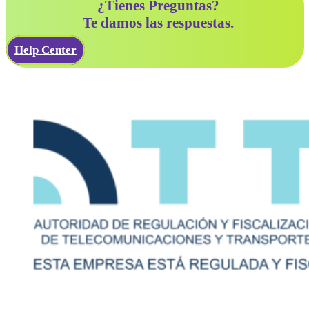
¿Tienes Preguntas?
Te damos las respuestas.
Help Center