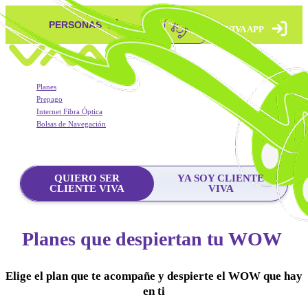
PERSONAS
VIVA APP
Skip to content
Navegación principal
Planes
Prepago
Internet Fibra Óptica
Bolsas de Navegación
Móvil Postpago
Móvil Postpago
Móvil Prepago
Móvil Prepago
VIVA APP
Mundo Pagos
VIVA APP
Recargas
Portabilidad
Doble Carga
QUIERO SER
YA SOY CLIENTE
VIVA T-PRESTA
Móvil Postpago + Equipo
BONUS
CLIENTE VIVA
VIVA
Doble Carga
Pago Puntual
BONUS
Pago Automático
Planes que despiertan tu WOW
sMartes
Roaming Postpago
Rompebolsas
XTIENDE-T
Packs que la Rompen
Elige el plan que te acompañe y despierte el WOW que hay
Roaming Prepago
en ti
Bolsas de Navegación