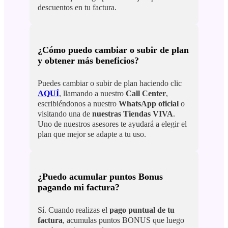
descuentos en tu factura.
¿Cómo puedo cambiar o subir de plan
y obtener más beneficios?
Puedes cambiar o subir de plan haciendo clic
AQUÍ
, llamando a nuestro
Call Center
,
escribiéndonos a nuestro
WhatsApp oficial
o
visitando una de
nuestras Tiendas VIVA
.
Uno de nuestros asesores te ayudará a elegir el
plan que mejor se adapte a tu uso.
¿Puedo acumular puntos Bonus
pagando mi factura?
Sí. Cuando realizas el
pago puntual de tu
factura
, acumulas puntos BONUS que luego