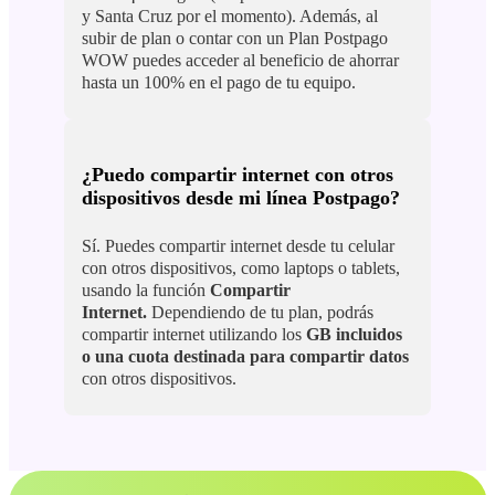
y Santa Cruz por el momento). Además, al
subir de plan o contar con un Plan Postpago
WOW puedes acceder al beneficio de ahorrar
hasta un 100% en el pago de tu equipo.
¿Puedo compartir internet con otros
dispositivos desde mi línea Postpago?
Sí. Puedes compartir internet desde tu celular
con otros dispositivos, como laptops o tablets,
usando la función
Compartir
Internet.
Dependiendo de tu plan, podrás
compartir internet utilizando los
GB incluidos
o una cuota destinada para compartir datos
con otros dispositivos.