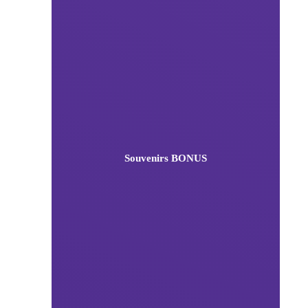
Souvenirs BONUS