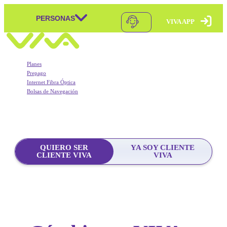
PERSONAS
VIVA APP
Skip to content
Navegación principal
Planes
Prepago
Internet Fibra Óptica
Bolsas de Navegación
Móvil Postpago
Móvil Postpago
Móvil Prepago
Móvil Prepago
VIVA APP
Mundo Pagos
VIVA APP
Recargas
Portabilidad
Doble Carga
VIVA T-PRESTA
Móvil Postpago + Equipo
BONUS
QUIERO SER
YA SOY CLIENTE
Doble Carga
Pago Puntual
CLIENTE VIVA
VIVA
BONUS
Pago Automático
sMartes
Roaming Postpago
Rompebolsas
XTIENDE-T
Packs que la Rompen
Roaming Prepago
Bolsas de Navegación