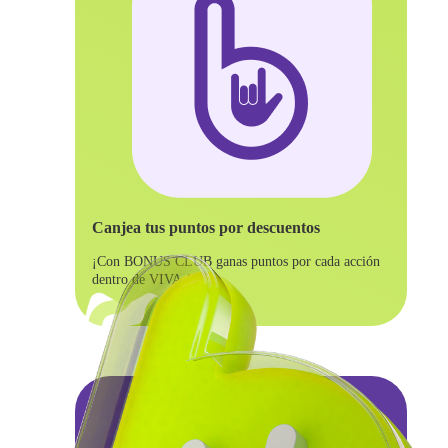
Canjea tus puntos por descuentos
¡Con BONUS CLUB ganas puntos por cada acción
dentro de VIVA APP!
BONUS