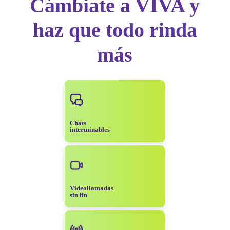
Cámbiate a VIVA y
Entretenimiento
haz que todo rinda
más
Chats
interminables
Videollamadas
sin fin