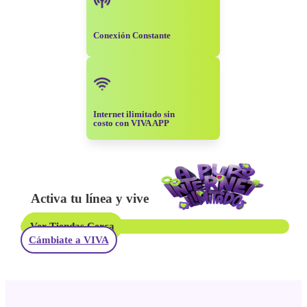
Conexión Constante
Internet ilimitado sin
costo con VIVA APP
Activa tu línea y vive
Ver Tiendas Cerca
Cámbiate a VIVA