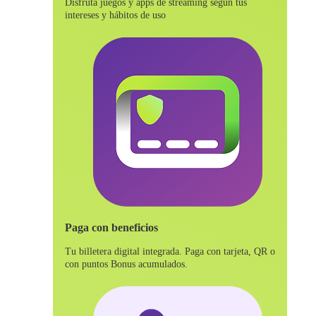
Disfruta juegos y apps de streaming según tus
intereses y hábitos de uso
Paga con beneficios
Tu billetera digital integrada. Paga con tarjeta, QR o
con puntos Bonus acumulados.