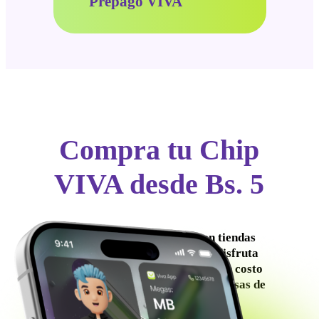
Prepago VIVA
Compra tu Chip
VIVA desde Bs. 5
Adquiere tu Chip Prepago en tiendas
VIVA o dealers autorizados y disfruta
de 48hrs. de internet ilimitado
sin costo
desde VIVA APP, descuentos en bolsas de
MB y premios exclusivos