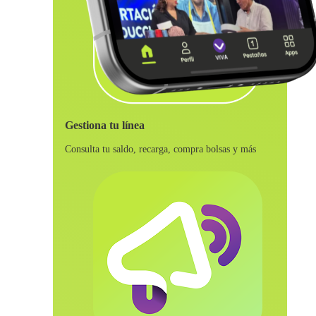
Gestiona tu línea
Consulta tu saldo, recarga, compra bolsas y más