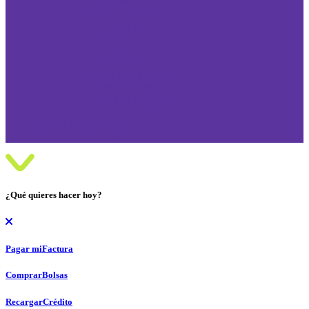
VIVA T-PRESTA
Doble Carga
BONUS
sMartes
Rompebolsas
Packs que la Rompen
Roaming Prepago
Bolsas de Navegación
Entretenimiento
Internet Fibra Óptica
Bolsas de Navegación
¿Qué quieres hacer hoy?
Pagar mi
Factura
Comprar
Bolsas
Recargar
Crédito