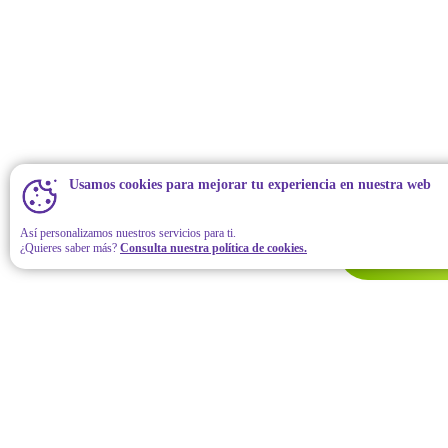
Usamos cookies para mejorar tu experiencia en nuestra web
Así personalizamos nuestros servicios para ti.
¿Quieres saber más?
Consulta nuestra política de cookies.
Contáct
Hola para iniciar. Por favor llena todos tus datos. Esta
aquí para ayudarte.