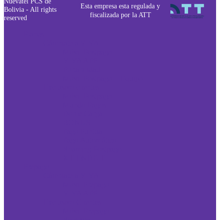
Nuevatel PCS de
Esta empresa esta regulada y
Bolivia - All rights
fiscalizada por la ATT
reserved
Planes
Cámbiate a VIVA
Móvil Postpago
VIVA APP
Portabilidad
Móvil Postpago + Equipo
Exclusivo clientes
Móvil Postpago
Mundo Pagos
Doble Carga
BONUS
Pago Puntual
Pago Automático
Roaming Postpago
XTIENDE-T
Prepago
Cámbiate a VIVA
Móvil Prepago
VIVA APP
Exclusivo Clientes
Móvil Prepago
Recargas