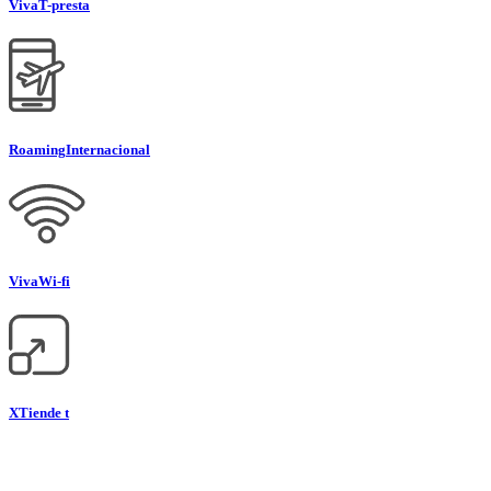
Viva
T-presta
Roaming
Internacional
Viva
Wi-fi
XTiende t