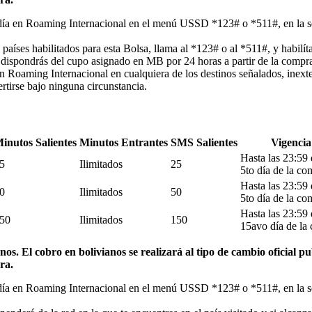
día en Roaming Internacional en el menú USSD *123# o *511#, en la sec
países habilitados para esta Bolsa, llama al *123# o al *511#, y habilíta
, dispondrás del cupo asignado en MB por 24 horas a partir de la compra
n Roaming Internacional en cualquiera de los destinos señalados, inext
rtirse bajo ninguna circunstancia.
inutos Salientes
Minutos Entrantes
SMS Salientes
Vigencia
Hasta las 23:59 
5
Ilimitados
25
5to día de la co
Hasta las 23:59 
0
Ilimitados
50
5to día de la co
Hasta las 23:59 
50
Ilimitados
150
15avo día de la
os. El cobro en bolivianos se realizará al tipo de cambio oficial p
ra.
adía en Roaming Internacional en el menú USSD *123# o *511#, en la se