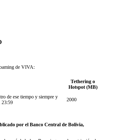
O
 Roaming de VIVA:
Tethering o
Hotspot (MB)
ntro de ese tiempo y siempre y
2000
a 23:59
ublicado por el Banco Central de Bolivia,