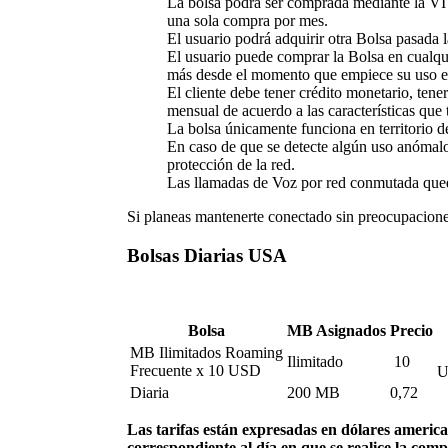
La bolsa podrá ser comprada mediante la VI
una sola compra por mes.
El usuario podrá adquirir otra Bolsa pasada l
El usuario puede comprar la Bolsa en cualqu
más desde el momento que empiece su uso efec
El cliente debe tener crédito monetario, te
mensual de acuerdo a las características que 
La bolsa únicamente funciona en territorio 
En caso de que se detecte algún uso anómalo
protección de la red.
Las llamadas de Voz por red conmutada quedan
Si planeas mantenerte conectado sin preocupaciones
Bolsas Diarias USA
Bolsa
MB Asignados
Precio
MB Ilimitados Roaming
Ilimitado
10
Frecuente x 10 USD
U
Diaria
200 MB
0,72
Las tarifas están expresadas en dólares american
correspondiente al día en que se realice la comp