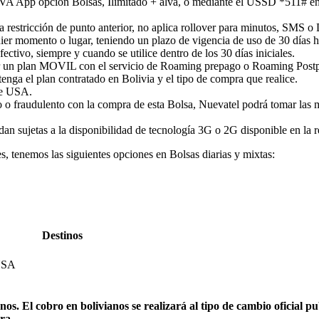
VA App opción Bolsas, Ilimitado + alva, o mediante el USSD *511# en 
a restricción de punto anterior, no aplica rollover para minutos, SMS o 
ier momento o lugar, teniendo un plazo de vigencia de uso de 30 días h
tivo, siempre y cuando se utilice dentro de los 30 días iniciales.
ner un plan MOVIL con el servicio de Roaming prepago o Roaming Postpa
tenga el plan contratado en Bolivia y el tipo de compra que realice.
de USA.
 o fraudulento con la compra de esta Bolsa, Nuevatel podrá tomar las m
 sujetas a la disponibilidad de tecnología 3G o 2G disponible en la re
, tenemos las siguientes opciones en Bolsas diarias y mixtas:
Destinos
SA
os. El cobro en bolivianos se realizará al tipo de cambio oficial p
ra.