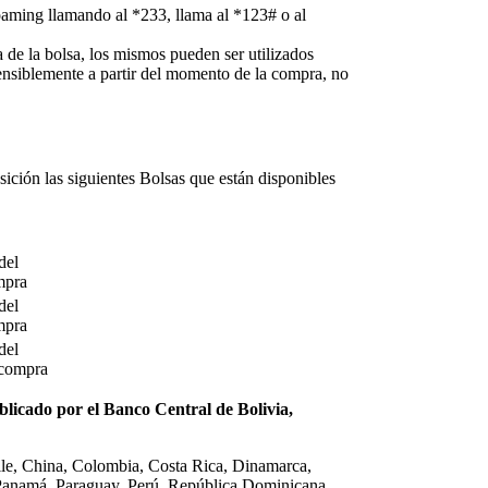
oaming llamando al *233, llama al *123# o al
 de la bolsa, los mismos pueden ser utilizados
ensiblemente a partir del momento de la compra, no
sición las siguientes Bolsas que están disponibles
del
mpra
del
mpra
del
 compra
ublicado por el Banco Central de Bolivia,
Chile, China, Colombia, Costa Rica, Dinamarca,
 Panamá, Paraguay, Perú, República Dominicana,