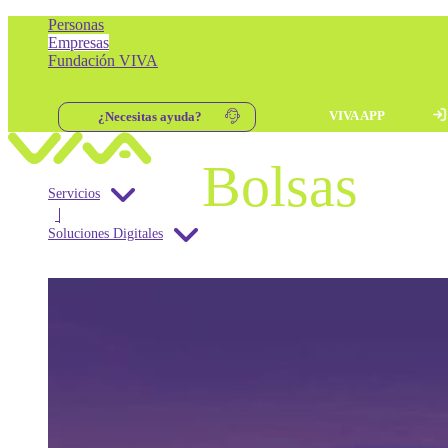
Personas
Empresas
Fundación VIVA
VIVA APP
¿Necesitas ayuda?
Skip to content
Navegación principal
Bolsas
Servicios
Roaming
Soluciones Digitales