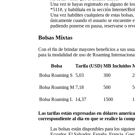
Una vez te hayas registrado en alguno de lo
*511#, y habilítala en la sección Internet/Bol
Una vez habilites cualquiera de estas bolsas
únicamente cuando el usuario se encuentre e
pudiendo ponerse en pausa, reservarse o reve
Bolsas Mixtas
Con el fin de brindar mayores beneficios a sus usua
para la modalidad de uso de Roaming Internaciona
Bolsa
Tarifa (USD)
MB Incluidos
M
Bolsa Roaming S
5,03
300
2
Bolsa Roaming M
7,18
500
5
Bolsa Roaming L
14,37
1500
1
Las tarifas están expresadas en dólares american
correspondiente al día en que se realice la comp
Las bolsas están disponibles para los siguie
Ecuador, El Salvador, España, Francia, Gre