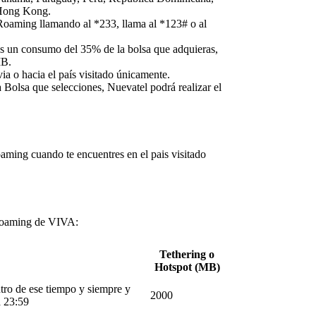
 Hong Kong.
 Roaming llamando al *233, llama al *123# o al
zas un consumo del 35% de la bolsa que adquieras,
MB.
ia o hacia el país visitado únicamente.
 Bolsa que selecciones, Nuevatel podrá realizar el
aming cuando te encuentres en el pais visitado
 Roaming de VIVA:
Tethering o
Hotspot (MB)
ntro de ese tiempo y siempre y
2000
a 23:59