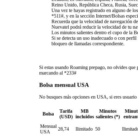
Reino Unido, República Checa, Rusia, Sueci
Una vez te hayas registrado en alguno de los
*511#, y en la sección Internet/Bolsas especi
Recuerda que la velocidad de navegación depe
Nuevatel podrá reducir la velocidad de tu n
Los minutos salientes dentro el cupo de la Bo
Si se detecta un uso inadecuado o con perfil
bloqueo de llamadas correspondiente.
Si estas usando Roaming prepago, no olvides que p
marcando al *233#
Bolsa mensual USA
No busques más opciones en USA, si eres usuario
Tarifa
MB
Minutos
Minut
Bolsa
(USD)
incluidos
salientes (*)
entran
Mensual
28,74
Ilimitado
50
Ilimitad
USA