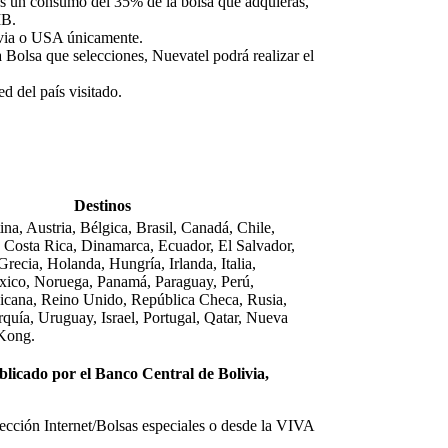
zas un consumo del 35% de la bolsa que adquieras,
MB.
livia o USA únicamente.
 Bolsa que selecciones, Nuevatel podrá realizar el
d del país visitado.
Destinos
na, Austria, Bélgica, Brasil, Canadá, Chile,
 Costa Rica, Dinamarca, Ecuador, El Salvador,
Grecia, Holanda, Hungría, Irlanda, Italia,
ico, Noruega, Panamá, Paraguay, Perú,
cana, Reino Unido, República Checa, Rusia,
rquía, Uruguay, Israel, Portugal, Qatar, Nueva
Kong.
ublicado por el Banco Central de Bolivia,
cción Internet/Bolsas especiales o desde la VIVA