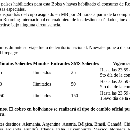
s países habilitados para esta Bolsa y hayas habilitado el consumo de R
sas especiales.
, dispondrás del cupo asignado en MB por 24 horas a partir de la compra
n Roaming Internacional en cualquiera de los destinos señalados, inext
rtirse bajo ninguna circunstancia.
rios durante su viaje fuera de territorio nacional, Nuevatel pone a dispo
l Prepago:
inutos Salientes
Minutos Entrantes
SMS Salientes
Vigencia
Hasta las 23:59 
5
Ilimitados
25
5to día de la co
Hasta las 23:59 
0
Ilimitados
50
5to día de la co
Hasta las 23:59 
50
Ilimitados
150
15avo día de la
os. El cobro en bolivianos se realizará al tipo de cambio oficial p
ra.
ntes destinos: Alemania, Argentina, Austria, Bélgica, Brasil, Canadá, 
cia, Holanda, Hungría, Irlanda, Italia, Luxemburgo, México, Noruega,