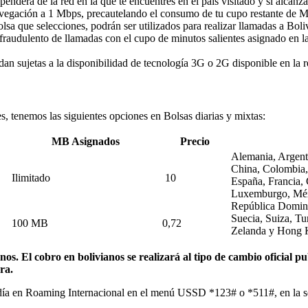
nderá de la red en la que te encuentres en el país visitado y si alcan
avegación a 1 Mbps, precautelando el consumo de tu cupo restante de 
olsa que selecciones, podrán ser utilizados para realizar llamadas a Bo
 fraudulento de llamadas con el cupo de minutos salientes asignado en la
 sujetas a la disponibilidad de tecnología 3G o 2G disponible en la re
, tenemos las siguientes opciones en Bolsas diarias y mixtas:
MB Asignados
Precio
Alemania, Argenti
China, Colombia,
Ilimitado
10
España, Francia, 
Luxemburgo, Méx
República Domini
Suecia, Suiza, Tu
100 MB
0,72
Zelanda y Hong 
os. El cobro en bolivianos se realizará al tipo de cambio oficial p
ra.
adía en Roaming Internacional en el menú USSD *123# o *511#, en la se