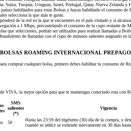
a, Suiza, Turquía, Uruguay, Israel, Portugal, Qatar, Nueva Zelanda y
 países habilitados para estas Bolsas y hayas habilitado el consumo de
ales selecciona la que más te guste.
nderá de la red en la que te encuentres en el país visitado y si alcan
avegación a 1 Mbps, precautelando el consumo de tu cupo restante de 
lsa que selecciones, podrán ser utilizados para realizar llamadas a Boliv
 fraudulento de llamadas con el cupo de minutos salientes asignado en la
BOLSAS ROAMING INTERNACIONAL PREPAGO
ara comprar cualquier bolsa, primero debes habilitar tu consumo de Ro
 de VIVA, la mejor opción para que te mantengas conectado esta con
SMS
os
salientes
Vigencia
tes
(*)
Hasta las 23:59 del trigésimo (30) día de la compra, y de
os
50
cuando se utilice se extiende nuevamente en 30 días hast