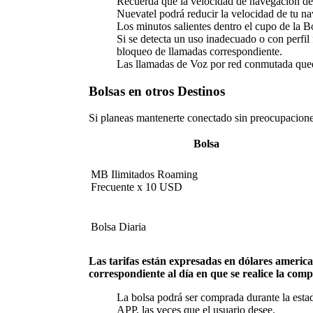
Recuerda que la velocidad de navegación depe
Nuevatel podrá reducir la velocidad de tu n
Los minutos salientes dentro el cupo de la B
Si se detecta un uso inadecuado o con perfil
bloqueo de llamadas correspondiente.
Las llamadas de Voz por red conmutada quedan
Bolsas en otros Destinos
Si planeas mantenerte conectado sin preocupaciones
Bolsa
MB Ilimitados Roaming
Frecuente x 10 USD
Bolsa Diaria
Las tarifas están expresadas en dólares american
correspondiente al día en que se realice la comp
La bolsa podrá ser comprada durante la est
APP, las veces que el usuario desee.