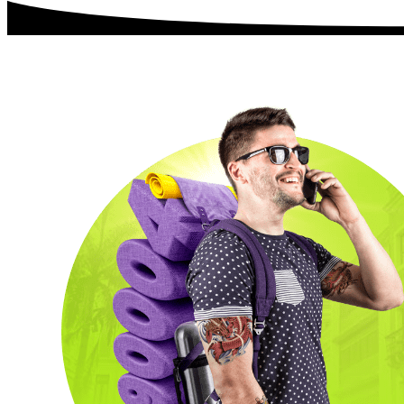
XTIENDE-T
Rompebolsas
Packs que la Rompen
Roaming Prepago
Bolsas de Navegación
Entretenimiento