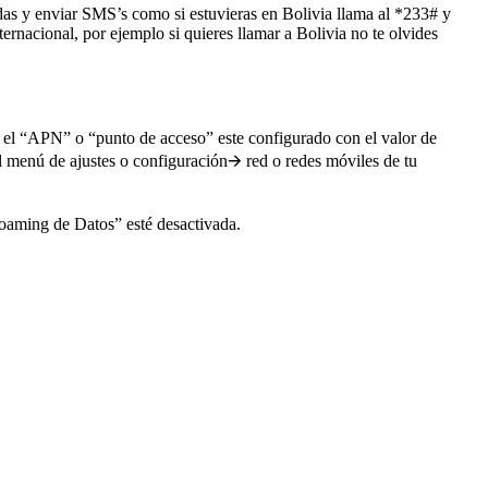
as y enviar SMS’s como si estuvieras en Bolivia llama al *233# y
ernacional, por ejemplo si quieres llamar a Bolivia no te olvides
e el “APN” o “punto de acceso” este configurado con el valor de
l menú de ajustes o configuración🡪 red o redes móviles de tu
Roaming de Datos” esté desactivada.