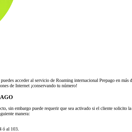
 acceder al servicio de Roaming internacional Prepago en más de 29 p
iones de Internet ¡conservando tu número!
PAGO
o, sin embargo puede requerir que sea activado si el cliente solicito l
siguiente manera:
4 ó al 103.