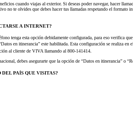
cios cuando viajas al exterior. Si deseas poder navegar, hacer llamad
vo no te olvides que debes hacer tus llamadas respetando el formato int
ECTARSE A INTERNET?
eléfono tenga esta opción debidamente configurada, para eso verifica qu
tos en itinerancia” este habilitada. Esta configuración se realiza en e
ención al cliente de VIVA llamando al 800-141414.
rnacional, debes asegurarte que la opción de “Datos en itinerancia” o “
DEL PAÍS QUE VISITAS?