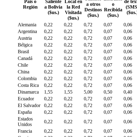
País o
Saliente
Local en
de tex
a otros
o
Región
a Bolivia
la Red
(SMS
Destinos
Recibida
($us.)
Visitada
($us.
($us.)
($us.)
($us.)
Alemania
0,22
0,22
0,72
0,07
0,06
Argentina
0,22
0,22
0,72
0,07
0,06
Austria
0,22
0,22
0,72
0,07
0,06
Bélgica
0,22
0,22
0,72
0,07
0,06
Brasil
0,22
0,22
0,72
0,07
0,06
Canadá
0,22
0,22
0,72
0,07
0,06
Chile
0,22
0,22
0,72
0,07
0,06
China
0,22
0,22
0,72
0,07
0,06
Colombia
0,22
0,22
0,72
0,07
0,06
Costa Rica
0,22
0,22
0,72
0,07
0,06
Dinamarca
1,55
1,55
5,00
0,50
0,40
Ecuador
0,22
0,22
0,72
0,07
0,06
El Salvador
0,22
0,22
0,72
0,07
0,06
España
0,22
0,22
0,72
0,07
0,06
Estados
0,22
0,22
0,72
0,07
0,06
Unidos
Francia
0,22
0,22
0,72
0,07
0,06