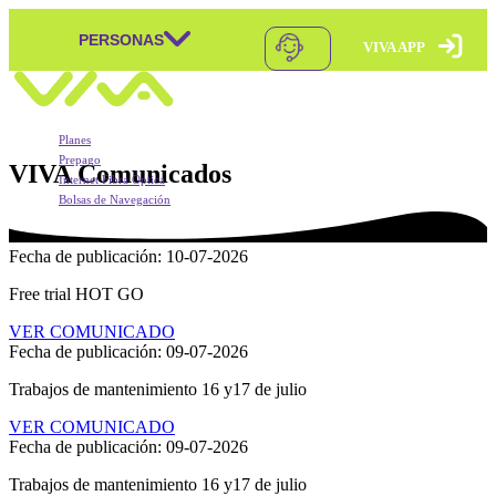
PERSONAS
VIVA APP
Skip to content
Navegación principal
Planes
Prepago
VIVA
Comunicados
Internet Fibra Óptica
Bolsas de Navegación
Móvil Postpago
Móvil Postpago
Móvil Prepago
Móvil Prepago
VIVA APP
Mundo Pagos
Fecha de publicación: 10-07-2026
VIVA APP
Recargas
Portabilidad
Doble Carga
Free trial HOT GO
VIVA T-PRESTA
Móvil Postpago + Equipo
BONUS
Doble Carga
VER COMUNICADO
Pago Puntual
Fecha de publicación: 09-07-2026
BONUS
Pago Automático
sMartes
Trabajos de mantenimiento 16 y17 de julio
Roaming Postpago
Rompebolsas
XTIENDE-T
VER COMUNICADO
Packs que la Rompen
Fecha de publicación: 09-07-2026
Roaming Prepago
Trabajos de mantenimiento 16 y17 de julio
Bolsas de Navegación