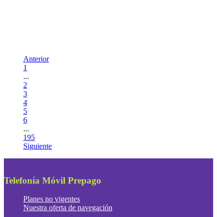
Anterior
1
...
2
3
4
5
6
...
195
Siguiente
Telefonía Móvil Prepago
Planes no vigentes
Nuestra oferta de navegación