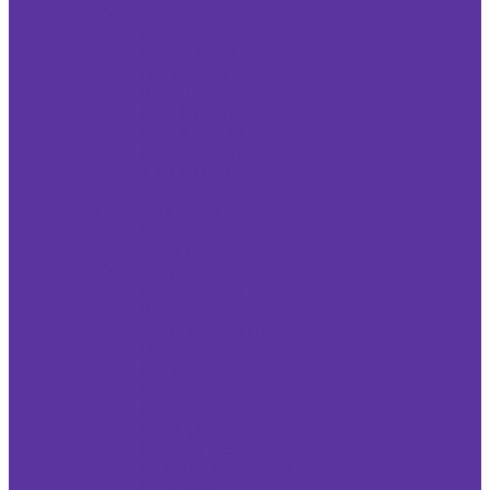
Exclusivo clientes
Móvil Postpago
Mundo Pagos
Doble Carga
BONUS
Pago Puntual
Pago Automático
Roaming Postpago
XTIENDE-T
Prepago
Cámbiate a VIVA
Móvil Prepago
VIVA APP
Exclusivo Clientes
Móvil Prepago
Recargas
VIVA T-PRESTA
Doble Carga
BONUS
sMartes
Rompebolsas
Packs que la Rompen
Roaming Prepago
Bolsas de Navegación
Entretenimiento