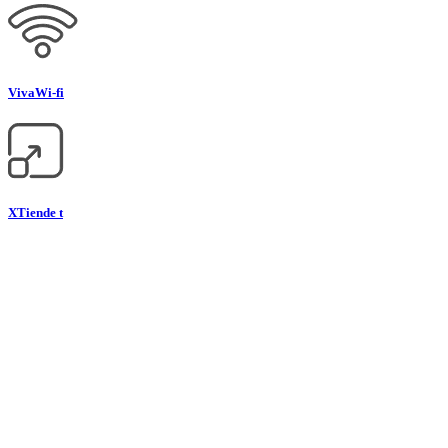
Viva
Wi-fi
XTiende t