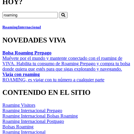
HOY?
Roaming
Internacional
NOVEDADES VIVA
Bolsa Roaming Prepago
Muévete por el mundo y mantente conectado con el roaming de
VIVA. Habilita tu consumo de Roaming Prepago y compra tu bolsa
donde quiera que estés para que sigas explorando y navegando.
Viaja con roaming
ROAMING, es viajar con tu número a cualquier parte
CONTENIDO EN EL SITIO
Roaming Visitors
Roaming Internacional Prepago
Roaming Internacional Bolsas Roaming
Roaming Internacional Postpago
Bolsas Roaming
Roaming Internacional