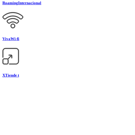
Roaming
Internacional
Viva
Wi-fi
XTiende t