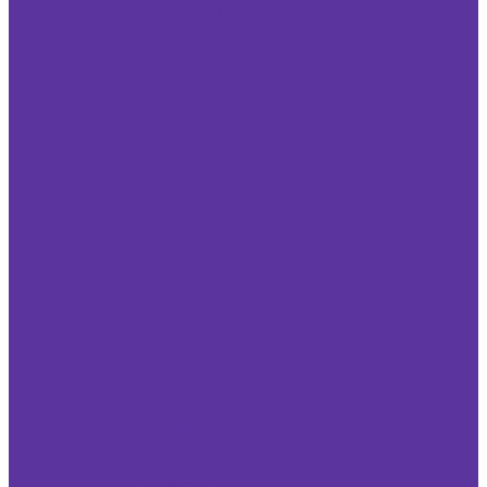
Portabilidad
Móvil Postpago + Equipo
Exclusivo clientes
Móvil Postpago
Mundo Pagos
Doble Carga
BONUS
Pago Puntual
Pago Automático
Roaming Postpago
XTIENDE-T
Prepago
Cámbiate a VIVA
Móvil Prepago
VIVA APP
Exclusivo Clientes
Móvil Prepago
Recargas
VIVA T-PRESTA
Doble Carga
BONUS
sMartes
Rompebolsas
Packs que la Rompen
Roaming Prepago