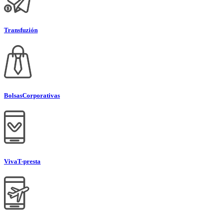
Transfuzión
Bolsas
Corporativas
Viva
T-presta