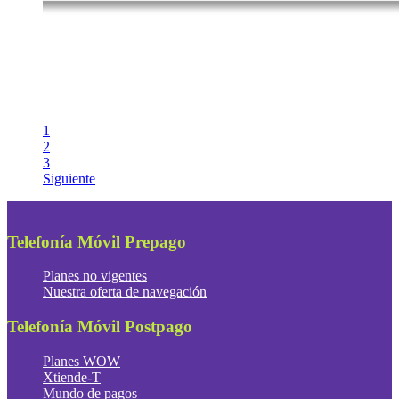
1
2
3
Siguiente
Telefonía Móvil Prepago
Planes no vigentes
Nuestra oferta de navegación
Telefonía Móvil Postpago
Planes WOW
Xtiende-T
Mundo de pagos