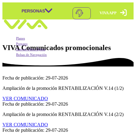
PERSONAS
VIVA APP
Skip to content
Navegación principal
Planes
Prepago
VIVA
Comunicados promocionales
Internet Fibra Óptica
Bolsas de Navegación
Móvil Postpago
Móvil Postpago
Móvil Prepago
Móvil Prepago
VIVA APP
Mundo Pagos
VIVA APP
Recargas
Portabilidad
Doble Carga
Fecha de publicación: 29-07-2026
VIVA T-PRESTA
Móvil Postpago + Equipo
BONUS
Ampliación de la promoción RENTABILIZACIÓN V.14 (1/2)
Doble Carga
Pago Puntual
BONUS
VER COMUNICADO
Pago Automático
Fecha de publicación: 29-07-2026
sMartes
Roaming Postpago
Rompebolsas
Ampliación de la promoción RENTABILIZACIÓN V.14 (2/2)
XTIENDE-T
Packs que la Rompen
VER COMUNICADO
Roaming Prepago
Fecha de publicación: 29-07-2026
Bolsas de Navegación