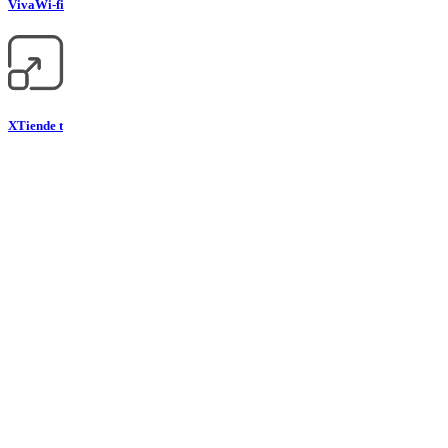
Viva
Wi-fi
XTiende t