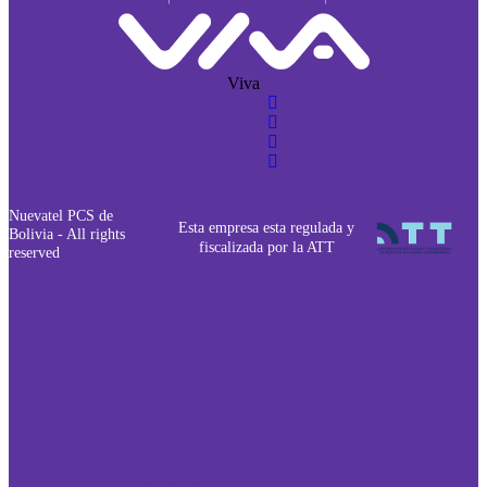
Viva
Nuevatel PCS de
Esta empresa esta regulada y
Bolivia - All rights
fiscalizada por la ATT
reserved
Planes
Cámbiate a VIVA
Móvil Postpago
VIVA APP
Portabilidad
Móvil Postpago + Equipo
Exclusivo clientes
Móvil Postpago
Mundo Pagos
Doble Carga
BONUS