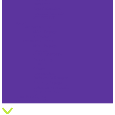
Pago Puntual
Pago Automático
Roaming Postpago
XTIENDE-T
Prepago
Cámbiate a VIVA
Móvil Prepago
VIVA APP
Exclusivo Clientes
Móvil Prepago
Recargas
VIVA T-PRESTA
Doble Carga
BONUS
sMartes
Rompebolsas
Packs que la Rompen
Roaming Prepago
Bolsas de Navegación
Entretenimiento
Internet Fibra Óptica
Bolsas de Navegación