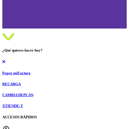
Roaming Prepago
Bolsas de Navegación
Entretenimiento
Internet Fibra Óptica
Bolsas de Navegación
¿Qué quieres hacer hoy?
Pagar mi
Factura
RECARGA
CAMBIA DE
PLAN
XTIENDE-T
ACCESOS RÁPIDOS