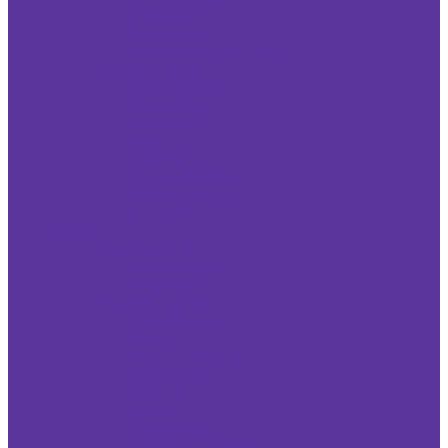
VIVA APP
Portabilidad
Móvil Postpago + Equipo
Exclusivo clientes
Móvil Postpago
Mundo Pagos
Doble Carga
BONUS
Pago Puntual
Pago Automático
Roaming Postpago
XTIENDE-T
Prepago
Cámbiate a VIVA
Móvil Prepago
VIVA APP
Exclusivo Clientes
Móvil Prepago
Recargas
VIVA T-PRESTA
Doble Carga
BONUS
sMartes
Rompebolsas
Packs que la Rompen