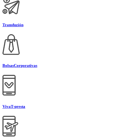
Transfuzión
Bolsas
Corporativas
Viva
T-presta