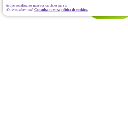
Así personalizamos nuestros servicios para ti.
¿Quieres saber más?
Consulta nuestra política de cookies.
Contáctanos
Hola para iniciar. Por favor llena todos tus datos. Estamos
aquí para ayudarte.
* Nombre completo
* Correo electrónico
* Número de teléfono
Todos los campos son requeridos
Aviso de privacidad