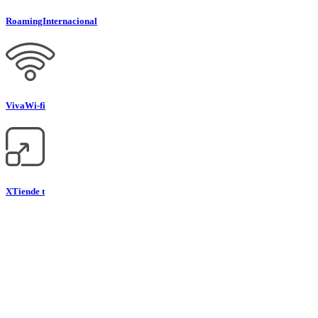
Roaming
Internacional
Viva
Wi-fi
XTiende t