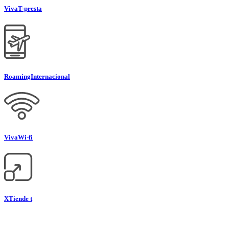
Viva
T-presta
Roaming
Internacional
Viva
Wi-fi
XTiende t