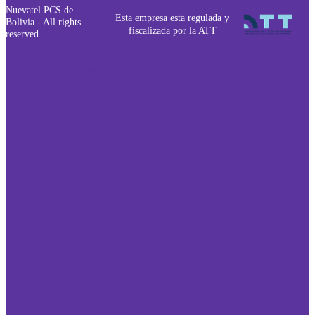
Nuevatel PCS de
Esta empresa esta regulada y
Bolivia - All rights
fiscalizada por la ATT
reserved
Planes
Cámbiate a VIVA
Móvil Postpago
VIVA APP
Portabilidad
Móvil Postpago + Equipo
Exclusivo clientes
Móvil Postpago
Mundo Pagos
Doble Carga
BONUS
Pago Puntual
Pago Automático
Roaming Postpago
XTIENDE-T
Prepago
Cámbiate a VIVA
Móvil Prepago
VIVA APP
Exclusivo Clientes
Móvil Prepago