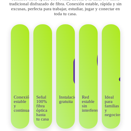
tradicional disfrazado de fibra. Conexión estable, rápida y sin
excusas, perfecta para trabajar, estudiar, jugar y conectar en
toda tu casa.
Conexión
Señal
Instalación
Red
Ideal
estable
100%
gratuita
estable
para
y
fibra
sin
familias
continua
óptica
interferencias
y
hasta
negocios
tu casa