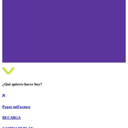
Recargas
VIVA T-PRESTA
Doble Carga
BONUS
sMartes
Rompebolsas
Packs que la Rompen
Roaming Prepago
Bolsas de Navegación
Entretenimiento
Internet Fibra Óptica
Bolsas de Navegación
¿Qué quieres hacer hoy?
Pagar mi
Factura
RECARGA