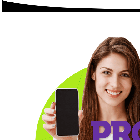
XTIENDE-T
Rompebolsas
Packs que la Rompen
Roaming Prepago
Bolsas de Navegación
Entretenimiento