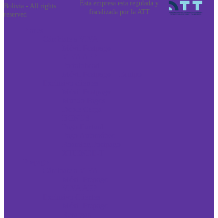
Esta empresa esta regulada y
Bolivia - All rights
fiscalizada por la ATT
reserved
Planes
Cámbiate a VIVA
Móvil Postpago
VIVA APP
Portabilidad
Móvil Postpago + Equipo
Exclusivo clientes
Móvil Postpago
Mundo Pagos
Doble Carga
BONUS
Pago Puntual
Pago Automático
Roaming Postpago
XTIENDE-T
Prepago
Cámbiate a VIVA
Móvil Prepago
VIVA APP
Exclusivo Clientes
Móvil Prepago
Recargas