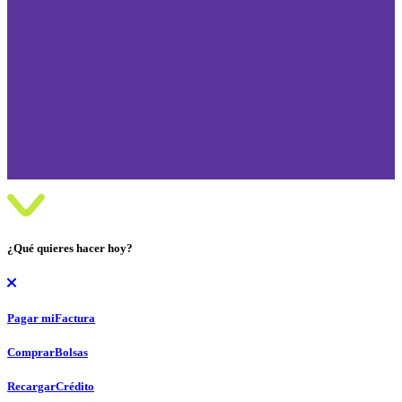
VIVA T-PRESTA
Doble Carga
BONUS
sMartes
Rompebolsas
Packs que la Rompen
Roaming Prepago
Bolsas de Navegación
Entretenimiento
Internet Fibra Óptica
Bolsas de Navegación
¿Qué quieres hacer hoy?
Pagar mi
Factura
Comprar
Bolsas
Recargar
Crédito