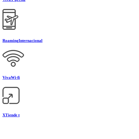
Roaming
Internacional
Viva
Wi-fi
XTiende t