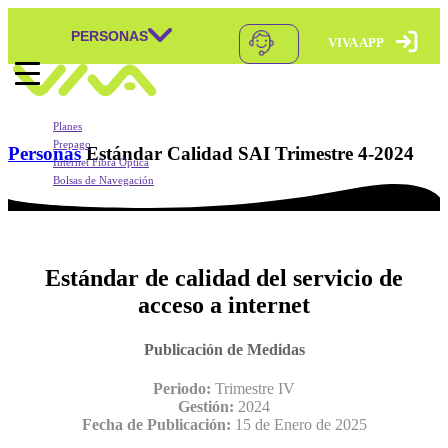
PERSONAS
VIVA APP
Skip to content
Navegación principal
Planes
Prepago
Personas
Estándar Calidad SAI Trimestre 4-2024
Internet Fibra Óptica
Bolsas de Navegación
Móvil Postpago
Móvil Postpago
Móvil Prepago
Móvil Prepago
VIVA APP
Mundo Pagos
VIVA APP
Recargas
Portabilidad
Doble Carga
VIVA T-PRESTA
Móvil Postpago + Equipo
BONUS
Estándar de calidad del servicio de
Doble Carga
Pago Puntual
acceso a internet
BONUS
Pago Automático
sMartes
Publicación de Medidas
Roaming Postpago
Rompebolsas
XTIENDE-T
Periodo:
Trimestre IV
Packs que la Rompen
Gestión:
2024
Roaming Prepago
Fecha de Publicación:
15 de Enero
de 2025
Bolsas de Navegación