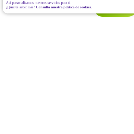
Así personalizamos nuestros servicios para ti.
¿Quieres saber más?
Consulta nuestra política de cookies.
Contáctanos
Hola para iniciar. Por favor llena todos tus datos. Estamos
aquí para ayudarte.
* Nombre completo
* Correo electrónico
* Número de teléfono
Todos los campos son requeridos
Aviso de privacidad