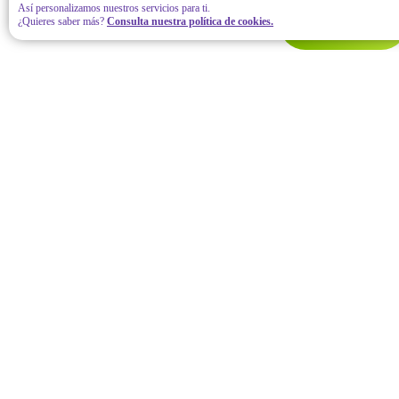
Así personalizamos nuestros servicios para ti.
¿Quieres saber más?
Consulta nuestra política de cookies.
Contáctanos
Hola para iniciar. Por favor llena todos tus datos. Estamos
aquí para ayudarte.
* Nombre completo
* Correo electrónico
* Número de teléfono
Todos los campos son requeridos
Aviso de privacidad