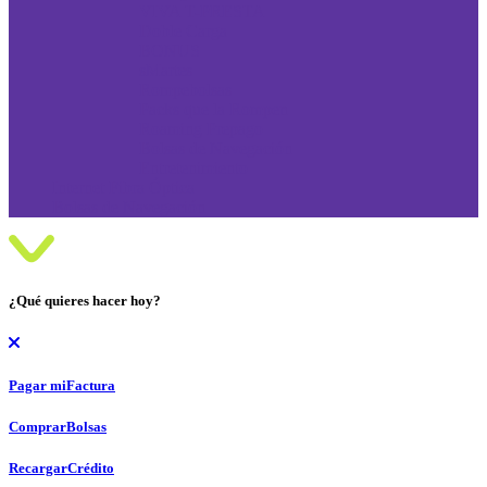
VIVA T-PRESTA
Doble Carga
BONUS
sMartes
Rompebolsas
Packs que la Rompen
Roaming Prepago
Bolsas de Navegación
Entretenimiento
Internet Fibra Óptica
Bolsas de Navegación
¿Qué quieres hacer hoy?
Pagar mi
Factura
Comprar
Bolsas
Recargar
Crédito