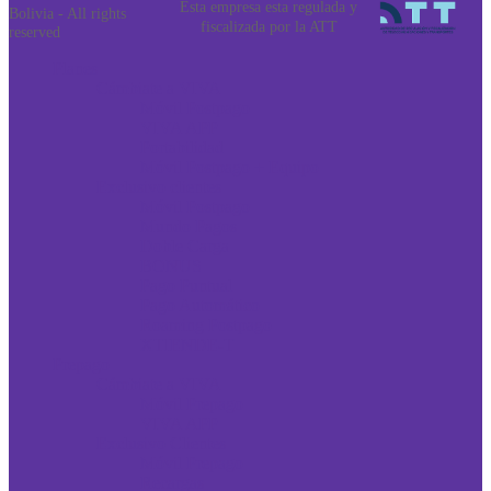
Esta empresa esta regulada y
Bolivia - All rights
fiscalizada por la ATT
reserved
Planes
Cámbiate a VIVA
Móvil Postpago
VIVA APP
Portabilidad
Móvil Postpago + Equipo
Exclusivo clientes
Móvil Postpago
Mundo Pagos
Doble Carga
BONUS
Pago Puntual
Pago Automático
Roaming Postpago
XTIENDE-T
Prepago
Cámbiate a VIVA
Móvil Prepago
VIVA APP
Exclusivo Clientes
Móvil Prepago
Recargas