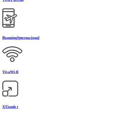
Roaming
Internacional
Viva
Wi-fi
XTiende t