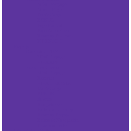
Móvil Postpago
Mundo Pagos
Doble Carga
BONUS
Pago Puntual
Pago Automático
Roaming Postpago
XTIENDE-T
Prepago
Cámbiate a VIVA
Móvil Prepago
VIVA APP
Exclusivo Clientes
Móvil Prepago
Recargas
VIVA T-PRESTA
Doble Carga
BONUS
sMartes
Rompebolsas
Packs que la Rompen
Roaming Prepago
Bolsas de Navegación
Entretenimiento
Internet Fibra Óptica