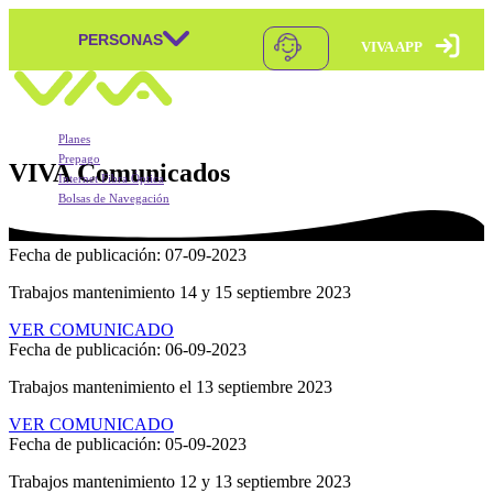
PERSONAS
VIVA APP
Skip to content
Navegación principal
Planes
Prepago
VIVA
Comunicados
Internet Fibra Óptica
Bolsas de Navegación
Móvil Postpago
Móvil Postpago
Móvil Prepago
Móvil Prepago
VIVA APP
Mundo Pagos
Fecha de publicación: 07-09-2023
VIVA APP
Recargas
Portabilidad
Doble Carga
Trabajos mantenimiento 14 y 15 septiembre 2023
VIVA T-PRESTA
Móvil Postpago + Equipo
BONUS
Doble Carga
VER COMUNICADO
Pago Puntual
Fecha de publicación: 06-09-2023
BONUS
Pago Automático
sMartes
Trabajos mantenimiento el 13 septiembre 2023
Roaming Postpago
Rompebolsas
XTIENDE-T
VER COMUNICADO
Packs que la Rompen
Fecha de publicación: 05-09-2023
Roaming Prepago
Trabajos mantenimiento 12 y 13 septiembre 2023
Bolsas de Navegación