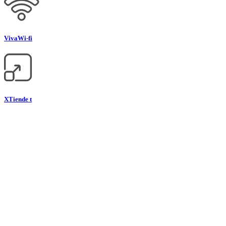
Viva
Wi-fi
XTiende t