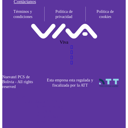
Contáctanos
Términos y
Política de
Política de
condiciones
privacidad
cookies
Viva
Nuevatel PCS de
Esta empresa esta regulada y
Bolivia - All rights
fiscalizada por la ATT
reserved
Planes
Cámbiate a VIVA
Móvil Postpago
VIVA APP
Portabilidad
Móvil Postpago + Equipo
Exclusivo clientes