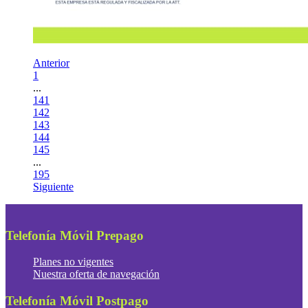
Anterior
1
...
141
142
143
144
145
...
195
Siguiente
Telefonía Móvil Prepago
Planes no vigentes
Nuestra oferta de navegación
Telefonía Móvil Postpago