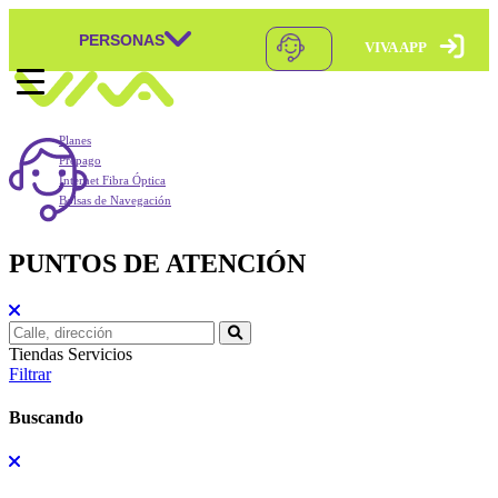
PERSONAS
VIVA APP
Skip to content
Navegación principal
Planes
Prepago
Internet Fibra Óptica
Bolsas de Navegación
PUNTOS DE
ATENCIÓN
Tiendas
Servicios
Filtrar
Buscando