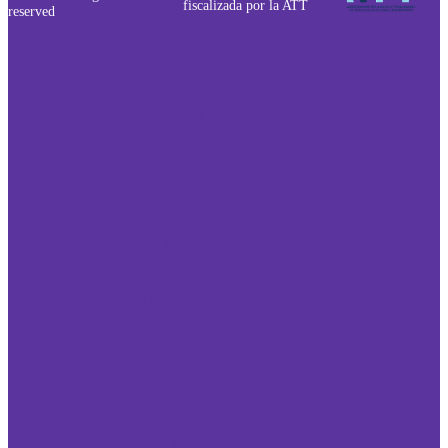
fiscalizada por la ATT
reserved
Planes
Cámbiate a VIVA
Móvil Postpago
VIVA APP
Portabilidad
Móvil Postpago + Equipo
Exclusivo clientes
Móvil Postpago
Mundo Pagos
Doble Carga
BONUS
Pago Puntual
Pago Automático
Roaming Postpago
XTIENDE-T
Prepago
Cámbiate a VIVA
Móvil Prepago
VIVA APP
Exclusivo Clientes
Móvil Prepago
Recargas
VIVA T-PRESTA