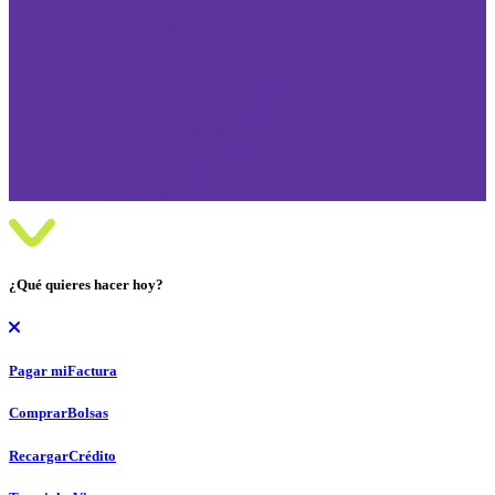
Doble Carga
BONUS
sMartes
Rompebolsas
Packs que la Rompen
Roaming Prepago
Bolsas de Navegación
Entretenimiento
Internet Fibra Óptica
Bolsas de Navegación
¿Qué quieres hacer hoy?
Pagar mi
Factura
Comprar
Bolsas
Recargar
Crédito