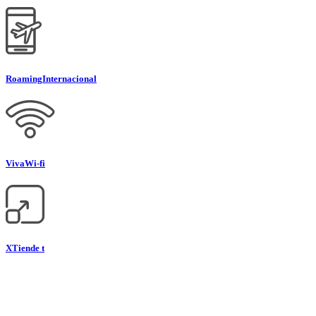
Roaming
Internacional
Viva
Wi-fi
XTiende t