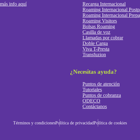
más info aquí
Recarga Internacional
Roaming Internacional Post
Roaming Internacional Prep
Roaming Visitors
Bolsas Roaming
Casilla de voz
Llamadas por cobrar
Doble Carga
Viva T-Presta
Transfuzion
¿Necesitas ayuda?
Puntos de atención
Tutoriales
Puntos de cobranza
ODECO
Contáctanos
Términos y condiciones
Política de privacidad
Política de cookies