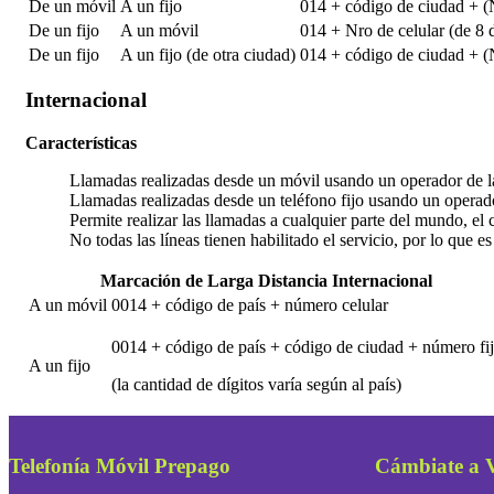
De un móvil
A un fijo
014 + código de ciudad + (N
De un fijo
A un móvil
014 + Nro de celular (de 8 
De un fijo
A un fijo (de otra ciudad)
014 + código de ciudad + (N
Internacional
Características
Llamadas realizadas desde un móvil usando un operador de lar
Llamadas realizadas desde un teléfono fijo usando un operador
Permite realizar las llamadas a cualquier parte del mundo, el c
No todas las líneas tienen habilitado el servicio, por lo que es
Marcación de Larga Distancia Internacional
A un móvil
0014 + código de país + número celular
0014 + código de país + código de ciudad + número fi
A un fijo
(la cantidad de dígitos varía según al país)
Telefonía Móvil Prepago
Cámbiate a 