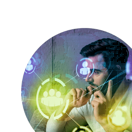
XTIENDE-T
Rompebolsas
Packs que la Rompen
Roaming Prepago
Bolsas de Navegación
Entretenimiento