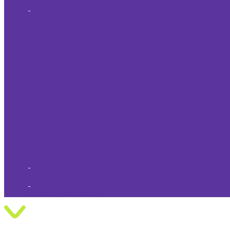
Prepago
Cámbiate a VIVA
Móvil Prepago
VIVA APP
Exclusivo Clientes
Móvil Prepago
Recargas
VIVA T-PRESTA
Doble Carga
BONUS
sMartes
Rompebolsas
Packs que la Rompen
Roaming Prepago
Bolsas de Navegación
Entretenimiento
Internet Fibra Óptica
Bolsas de Navegación