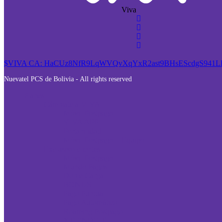
Viva
$VIVA CA: HaCUz8NfR9LqWVQvXqYxR2ast9BHsEScdgS941
Nuevatel PCS de Bolivia - All rights reserved
Planes
Cámbiate a VIVA
Móvil Postpago
VIVA APP
Portabilidad
Móvil Postpago + Equipo
Exclusivo clientes
Móvil Postpago
Mundo Pagos
Doble Carga
BONUS
Pago Puntual
Pago Automático
Roaming Postpago
XTIENDE-T